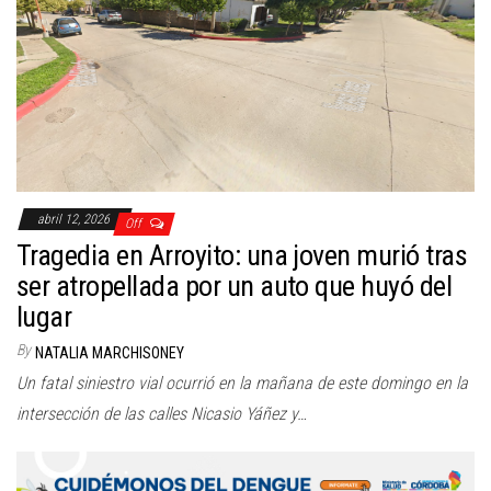
abril 12, 2026
Off
Tragedia en Arroyito: una joven murió tras
ser atropellada por un auto que huyó del
lugar
By
NATALIA MARCHISONEY
Un fatal siniestro vial ocurrió en la mañana de este domingo en la
intersección de las calles Nicasio Yáñez y…