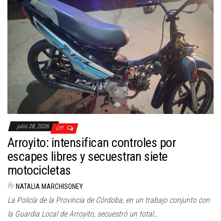
julio 28, 2026
Off
Arroyito: intensifican controles por
escapes libres y secuestran siete
motocicletas
By
NATALIA MARCHISONEY
La Policía de la Provincia de Córdoba, en un trabajo conjunto con
la Guardia Local de Arroyito, secuestró un total…