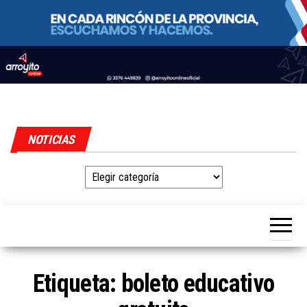
Skip
to
Arroyito
Estamos
the
en línea
NOTICIAS
Online
content
Noticias
Etiqueta:
boleto educativo