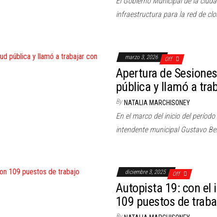
El Gobierno Municipal de la ciud
infraestructura para la red de cl
marzo 3, 2026
Off
Apertura de Sesiones
pública y llamó a tra
By
NATALIA MARCHISONEY
En el marco del inicio del período
intendente municipal Gustavo Be
diciembre 3, 2025
Off
Autopista 19: con el 
109 puestos de traba
By