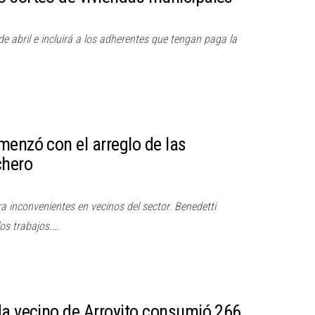
de abril e incluirá a los adherentes que tengan paga la
menzó con el arreglo de las
chero
a inconvenientes en vecinos del sector. Benedetti
los trabajos.…
da vecino de Arroyito consumió 266