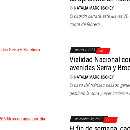
By
NATALIA MARCHISONEY
El padrón cerrará este jueves 20 
cuota de febrero…
marzo 1, 2023
Off
Vialidad Nacional co
avenidas Serra y Bro
By
NATALIA MARCHISONEY
El paso del tránsito pesado gener
gestionó la obra y ayer iniciaron 
noviembre 30, 2022
Off
El fin de semana, ca