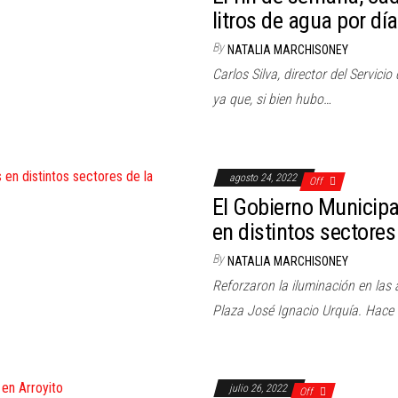
litros de agua por día
By
NATALIA MARCHISONEY
Carlos Silva, director del Servici
ya que, si bien hubo…
agosto 24, 2022
Off
El Gobierno Municipa
en distintos sectores
By
NATALIA MARCHISONEY
Reforzaron la iluminación en las
Plaza José Ignacio Urquía. Hace
julio 26, 2022
Off