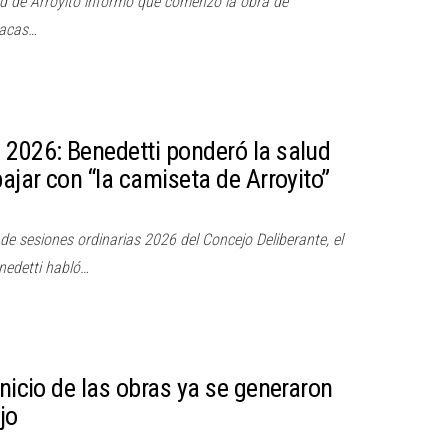
ad de Arroyito informó que comenzó la obra de
oacas…
 2026: Benedetti ponderó la salud
bajar con “la camiseta de Arroyito”
 de sesiones ordinarias 2026 del Concejo Deliberante, el
nedetti habló…
inicio de las obras ya se generaron
jo