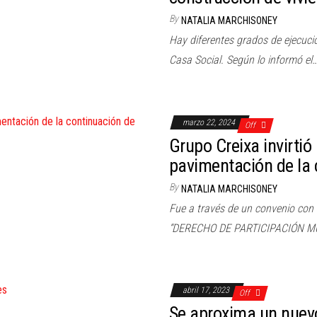
By
NATALIA MARCHISONEY
Hay diferentes grados de ejecuci
Casa Social. Según lo informó el
marzo 22, 2024
Off
Grupo Creixa invirtió
pavimentación de la 
By
NATALIA MARCHISONEY
Fue a través de un convenio con
“DERECHO DE PARTICIPACIÓN M
abril 17, 2023
Off
Se aproxima un nuevo