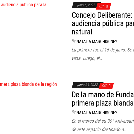
julio 6, 2022
Off
Concejo Deliberante:
audiencia pública par
natural
By
NATALIA MARCHISONEY
La primera fue el 15 de junio. Se
vista. Luego, el…
junio 24, 2022
Off
De la mano de Fundaci
primera plaza blanda 
By
NATALIA MARCHISONEY
En el marco del su 30° Aniversario
de este espacio destinado a…