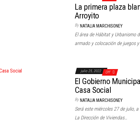
La primera plaza blan
Arroyito
By
NATALIA MARCHISONEY
El área de Hábitat y Urbanismo d
armado y colocación de juegos 
julio 25, 2022
Off
El Gobierno Municipal
Casa Social
By
NATALIA MARCHISONEY
Será este miércoles 27 de julio, a
La Dirección de Viviendas…