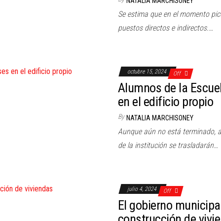
NATALIA MARCHISONEY
Se estima que en el momento pico
puestos directos e indirectos.…
octubre 15, 2024
Off
Alumnos de la Escue
en el edificio propio
By
NATALIA MARCHISONEY
Aunque aún no está terminado, a p
de la institución se trasladarán…
julio 4, 2024
Off
El gobierno municipa
construcción de vivi