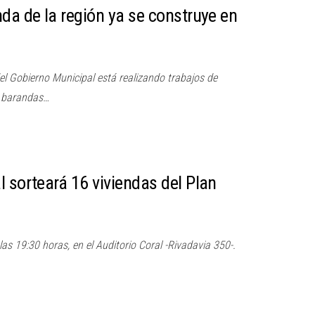
da de la región ya se construye en
el Gobierno Municipal está realizando trabajos de
y barandas…
 sorteará 16 viviendas del Plan
 las 19:30 horas, en el Auditorio Coral -Rivadavia 350-.