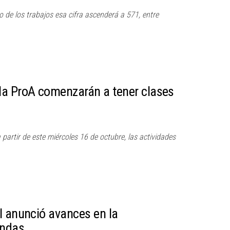
 de los trabajos esa cifra ascenderá a 571, entre
la ProA comenzarán a tener clases
artir de este miércoles 16 de octubre, las actividades
l anunció avances en la
endas