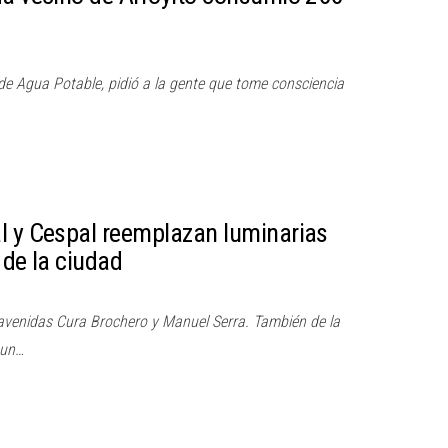
o de Agua Potable, pidió a la gente que tome consciencia
l y Cespal reemplazan luminarias
 de la ciudad
 avenidas Cura Brochero y Manuel Serra. También de la
 un…