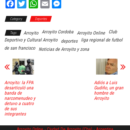
Fa
T
W
E
M
ce
wi
ha
m
es
Category
bo
tt
Deportes
ts
ail
se
ok
er
A
ng
Arroyito Cordoba
Club
Arroyito
Arroyito Online
Tags
pp
er
Deportivo y Cultural Arroyito
liga regional de futbol
deportes
de san francisco
Noticias de Arroyito y zona
Arroyito: la FPA
Adiós a Luis
desarticuló una
Gudiño, un gran
banda de
hombre de
narcomenudeo y
Arroyito
detuvo a cuatro
de sus
integrantes
Arroyito Online - Ciudad De Arroyito (Cba) - Argentina