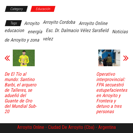
ce
wi
ha
m
es
Category
bo
tt
Educación
ts
ail
se
ok
er
A
ng
Arroyito Cordoba
Arroyito
Arroyito Online
Tags
pp
er
educacion
Esc. Dr. Dalmacio Vélez Sarsfield
energía
Noticias
velez
de Arroyito y zona
De El Tío al
Operativo
mundo: Santino
interprovincial:
Barbi, el arquero
FPA secuestró
de Talleres, se
estupefacientes
adueñó del
en Arroyito y
Guante de Oro
Frontera y
del Mundial Sub-
detuvo a tres
20
personas
Arroyito Online - Ciudad De Arroyito (Cba) - Argentina