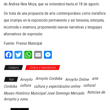
de Andrea Nina Moya, que se extenderá hasta el 18 de agosto.
Se trata de una propuesta de arte contemporáneo como metáfora
que irrumpe en la exposición permanente y así tensiona, interpela,
incomoda o enamora, proponiendo nuevas narrativas y lenguajes
alternativos de expresión.
Fuente: Prensa Municipal.
Fa
T
W
E
M
ce
wi
ha
m
es
Category
bo
tt
Cultura y Espectáculos
ts
ail
se
ok
er
A
ng
Arroyito Cordoba
arte
Arroyito
Arroyito Online
Tags
pp
er
cultura
cultural
Cordoba
cultura y espectáculos online
Noticias de
Museo Histórico Municipal José Domingo Mercado
Arroyito y zona