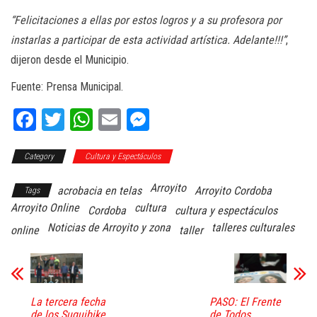
“Felicitaciones a ellas por estos logros y a su profesora por
instarlas a participar de esta actividad artística. Adelante!!!”
,
dijeron desde el Municipio.
Fuente: Prensa Municipal.
Fa
T
W
E
M
ce
wi
ha
m
es
Category
bo
tt
Cultura y Espectáculos
ts
ail
se
ok
er
A
ng
Arroyito
acrobacia en telas
Arroyito Cordoba
Tags
pp
er
Arroyito Online
cultura
Cordoba
cultura y espectáculos
Noticias de Arroyito y zona
talleres culturales
online
taller
La tercera fecha
PASO: El Frente
de los Suquibike
de Todos