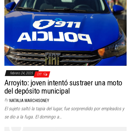
febrero 24, 2025
Off
Arroyito: joven intentó sustraer una moto
del depósito municipal
By
NATALIA MARCHISONEY
El sujeto saltó la tapia del lugar, fue sorprendido por empleados y
se dio a la fuga. El domingo a…