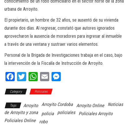
conocimiento de un robo domiciliario en el sector norte de la zona
urbana de Arroyito.
El propietario, un hombre de 32 años, se ausentó de su vivienda
durante dos días. Al regresar, constató que autores ignorados
aprovecharon la ausencia de moradores para ingresar al inmueble
a través de una ventana y sustraer varios elementos.
Personal de la Brigada de Investigaciones trabaja en el caso, bajo
la intervención de la Fiscalía de Instrucción de Arroyito.
Fa
T
W
E
M
ce
wi
ha
m
es
Category
bo
tt
Policiales
ts
ail
se
ok
er
A
ng
Arroyito Cordoba
Noticias
Arroyito
Arroyito Online
Tags
pp
er
de Arroyito y zona
policiales
policia
Policiales Arroyito
Policiales Online
robo