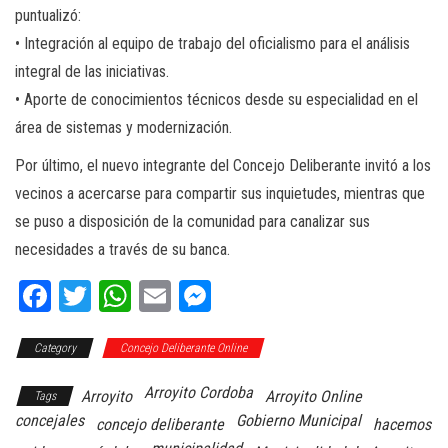
puntualizó:
• Integración al equipo de trabajo del oficialismo para el análisis
integral de las iniciativas.
• Aporte de conocimientos técnicos desde su especialidad en el
área de sistemas y modernización.
Por último, el nuevo integrante del Concejo Deliberante invitó a los
vecinos a acercarse para compartir sus inquietudes, mientras que
se puso a disposición de la comunidad para canalizar sus
necesidades a través de su banca.
Fa
T
W
E
M
ce
wi
ha
m
es
Category
bo
tt
Concejo Deliberante Online
ts
ail
se
ok
er
A
ng
Arroyito Cordoba
Arroyito
Arroyito Online
Tags
pp
er
concejales
Gobierno Municipal
concejo deliberante
hacemos