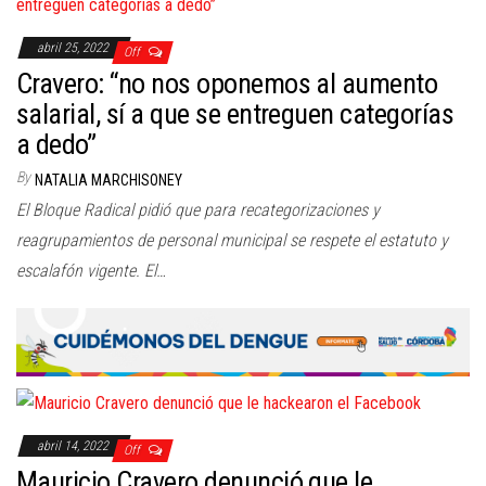
abril 25, 2022
Off
Cravero: “no nos oponemos al aumento
salarial, sí a que se entreguen categorías
a dedo”
By
NATALIA MARCHISONEY
El Bloque Radical pidió que para recategorizaciones y
reagrupamientos de personal municipal se respete el estatuto y
escalafón vigente. El…
abril 14, 2022
Off
Mauricio Cravero denunció que le