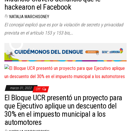
hackearon el Facebook
By
NATALIA MARCHISONEY
El concejal explicó que es por la violación de secreto y privacidad
prevista en el artículo 153 y 153 bis,…
marzo 31, 2022
Off
El Bloque UCR presentó un proyecto para
que Ejecutivo aplique un descuento del
30% en el impuesto municipal a los
automotores
By