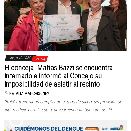
mayo 12, 2025
Off
El concejal Matías Bazzi se encuentra
internado e informó al Concejo su
imposibilidad de asistir al recinto
By
NATALIA MARCHISONEY
“Rulo” atraviesa un complicado estado de salud, sin previsión de
alta médica, pero la está transcurriendo de buen ánimo. El…